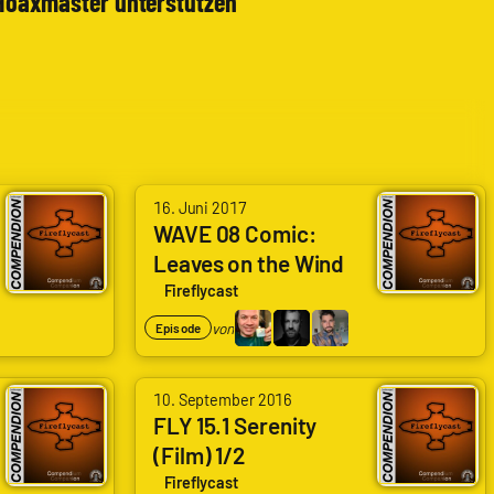
Hoaxmaster unterstützen
von
16. Juni 2017
Arne
WAVE 08 Comic:
Leaves on the Wind
Ruddat
3/6
|
Fireflycast
Codenaga,
von
Episode
Alexander
Waschkau
von
10. September 2016
|
Arne
FLY 15.1 Serenity
Hoaxmaster,
(Film) 1/2
Ruddat
Bastian
|
Fireflycast