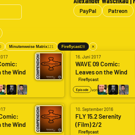
Alexander Waschkau | 
PayPal
Patreon
×
Minutenweise Matrix
Fireflycast
0
121
28
von
2017
16. Juni 2017
Arne
Comic:
WAVE 09 Comic:
 the Wind
Leaves on the Wind
Ruddat
4/6
|
Fireflycast
Codenaga,
von
Episode
Alexander
Waschkau
von
017
10. September 2016
|
Arne
Comic:
FLY 15.2 Serenity
Hoaxmaster,
 the Wind
(Film) 2/2
Ruddat
Bastian
|
Fireflycast