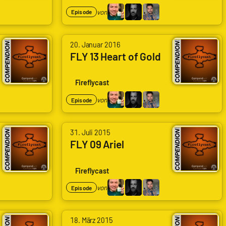
Wölfle
Codenaga,
von
Episode
|
Alexander
Schlingel
Waschkau
von
20. Januar 2016
|
Arne
FLY 13 Heart of Gold
Hoaxmaster,
Ruddat
Bastian
|
Fireflycast
Wölfle
Codenaga,
von
Episode
|
Alexander
Schlingel
Waschkau
31. Juli 2015
|
FLY 09 Ariel
Hoaxmaster,
Bastian
Fireflycast
Wölfle
von
Episode
|
Schlingel
18. März 2015