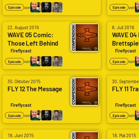
Wölfle
Wölfle
Codenaga,
Codenaga,
von
von
Episode
Episode
|
|
Alexander
Alexander
Schlingel
Schlingel
Waschkau
Waschkau
von
von
22. August 2016
8. Juli 2016
|
|
Arne
Arne
WAVE 05 Comic:
WAVE 04 
Hoaxmaster,
Hoaxmaster,
Those Left Behind
Brettspiel
Ruddat
Ruddat
Bastian
Bastian
|
|
Fireflycast
Fireflycast
Wölfle
Wölfle
Codenaga,
Codenaga,
von
von
Episode
Episode
|
|
Alexander
Alexander
Schlingel
Schlingel
Waschkau
Waschkau
30. Oktober 2015
30. Septembe
|
|
FLY 12 The Message
FLY 11 Tr
Hoaxmaster,
Hoaxmaster,
Bastian
Bastian
Fireflycast
Fireflycast
Wölfle
Wölfle
von
von
Episode
Episode
|
|
Schlingel
Schlingel
18. Juni 2015
18. Mai 2015