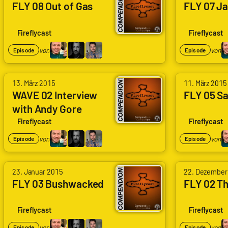
FLY 08 Out of Gas
FLY 07 J
Fireflycast
Fireflycast
von
von
Episode
Episode
13. März 2015
11. März 2015
WAVE 02 Interview
FLY 05 Sa
with Andy Gore
about Firefly Online
Fireflycast
Fireflycast
von
von
Episode
Episode
23. Januar 2015
22. Dezember
FLY 03 Bushwacked
FLY 02 Th
Fireflycast
Fireflycast
von
von
Episode
Episode