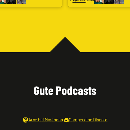
Gute Podcasts
Arne bei Mastodon
Compendion Discord