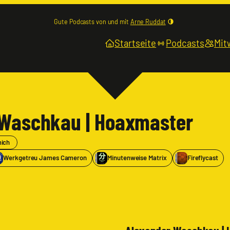
Gute Podcasts von und mit
Arne Ruddat
Startseite
Podcasts
Mit
 Waschkau | Hoaxmaster
mich
Werkgetreu James Cameron
Minutenweise Matrix
Fireflycast