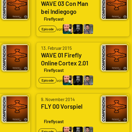
WAVE 03 Con Man
bei Indiegogo
Fireflycast
von
Episode
13. Februar 2015
WAVE 01 Firefly
Online Cortex 2.01
Fireflycast
von
Episode
9. November 2014
FLY 00 Vorspiel
Fireflycast
von
Episode