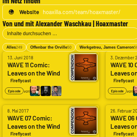
Im Netz finden
Website
hoaxilla.com/team/hoaxmaster/
Von und mit Alexander Waschkau | Hoaxmaster
Alles
Offenbar the Orville
Werkgetreu, James Cameron
249
50
5
von
von
13. Juni 2018
3. Dezember 
Arne
Arne
WAVE 11 Comic:
WAVE 10 
Leaves on the Wind
Leaves on
Ruddat
Ruddat
6/6
5/6
|
|
Fireflycast
Fireflycast
Codenaga,
Codenaga,
von
von
Episode
Episode
Alexander
Alexander
Waschkau
Waschkau
von
von
8. Mai 2017
26. Februar 2
|
|
Arne
Arne
WAVE 07 Comic:
WAVE 06 
Hoaxmaster,
Hoaxmaster,
Leaves on the Wind
Leaves on
Ruddat
Ruddat
Bastian
Bastian
2/6
1/6
|
|
Fireflycast
Fireflycast