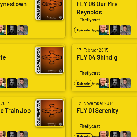
aynestown
FLY 06 Our Mrs
Reynolds
Fireflycast
von
Episode
17. Februar 2015
fe
FLY 04 Shindig
Fireflycast
von
Episode
 2014
12. November 2014
e Train Job
FLY 01 Serenity
Fireflycast
von
Episode