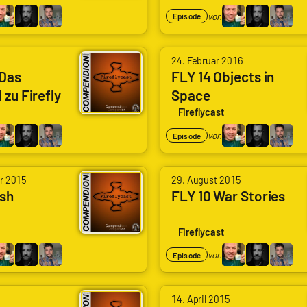
Wölfle
Codenaga,
von
Episode
|
Alexander
Schlingel
Waschkau
von
24. Februar 2016
|
Arne
Das
FLY 14 Objects in
Hoaxmaster,
 zu Firefly
Space
Ruddat
Bastian
|
Fireflycast
Wölfle
Codenaga,
von
Episode
|
Alexander
Schlingel
Waschkau
r 2015
29. August 2015
|
ash
FLY 10 War Stories
Hoaxmaster,
Bastian
Fireflycast
Wölfle
von
Episode
|
Schlingel
14. April 2015