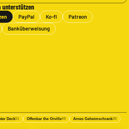
 unterstützen
zen
PayPal
Ko-fi
Patreon
Banküberweisung
nter Deck
Offenbar the Orville
Arnes Geheimschrank
51
49
30