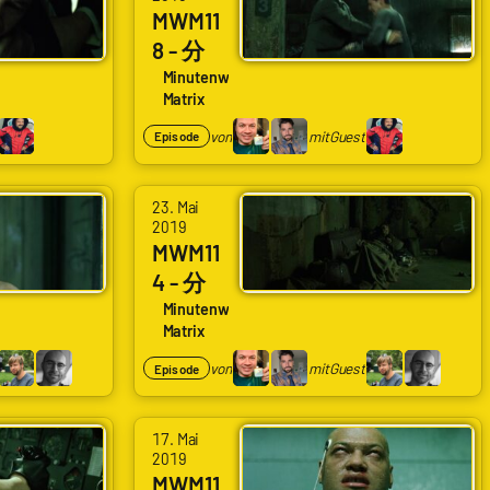
MWM11
zar
8 - 分
118
Minutenweise
Matrix
Ubahn
kampf
von
mit
Guest
Episode
endet
auf
23. Mai
dem
2019
MWM11
Gleis
4 - 分
114
Minutenweise
Matrix
Morph
eus
von
mit
Guest
Episode
verläss
t die
17. Mai
Matrix
2019
MWM11