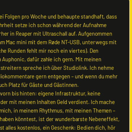
ei Folgen pro Woche und behaupte standhaft, dass
ahrheit setze ich schon während der Aufnahme
her in Reaper mit Ultraschall auf. Aufgenommen
am Mac mini mit dem Røde NT-USB, unterwegs mit
che Runden fehlt mir noch ein viertes). Den
h Auphonic, dafür zahle ich gern. Mit meinen
tstreitern spreche ich über Studiolink. Ich nehme
udiokommentare gern entgegen – und wenn du mehr
uch Platz für Gäste und Gästinnen.
 vorn bis hinten: eigene Infrastruktur, keine
der mit meinen Inhalten Geld verdient. Ich mache
r mich, in meinem Rhythmus, mit meinen Themen –
haben könntest, ist der wunderbarste Nebeneffekt,
st alles kostenlos, ein Geschenk: Bedien dich, hör