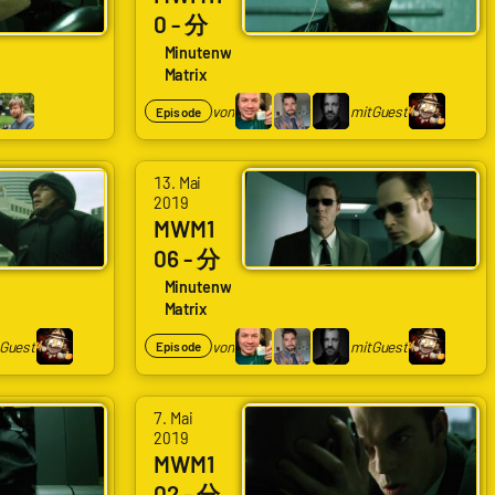
0 - 分
110
Minutenweise
Matrix
Hochh
aushub
von
mit
Guest
Episode
schrau
berspr
13. Mai
ung
2019
MWM1
mit
06 - 分
Bulletti
106
Minutenweise
me
Matrix
Fahrst
uhlflug
Guest
von
mit
Guest
Episode
mit
Feuer
7. Mai
2019
MWM1
02 - 分