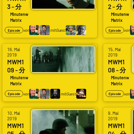
3 - 分
2 - 分
Sonne
113
112
Minutenweise
Minutenwei
nbrille
Matrix
Matrix
Morph
Hochh
nverlus
eus’
aushub
von
mit
Guest
von
Episode
Episode
t
Anspra
schrau
che an
berwel
16. Mai
15. Mai
den
len
2019
2019
MWM1
MWM1
Auser
09 - 分
08 - 分
wählte
109
108
Minutenweise
Minutenwei
n
Matrix
Matrix
Kugels
Kannst
turm
du
von
mit
Guest
von
Episode
Episode
im
Hubsc
Hochh
hraube
10. Mai
9. Mai
aus
rfliege
2019
2019
MWM1
MWM1
n
05 - 分
04 - 分