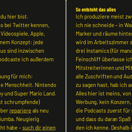
So entsteht das alles
du hier bist.
Ich produziere meist zw
ns bei Twitter kennen,
ich nie schneide – in W
 Videospiele, Apple,
Marker und räume hinter
inem Konzept: jede
wird im Arbeitszimmer 
aus sind inzwischen
drei Instamics (für man
 podcaste ich außerdem
Feinschliff überlasse ic
Mitstreiterinnen und Mi
uung für mich:
alle Zuschriften und A
ie Menschheit. Nintendo
zu sagen hast, hab ich a
y und Super Mario Land.
Alles hier ist meins, von
st schrumpfende)
Werbung, kein Konzern, 
eber
repariere
als neu
die Podcasts zuerst fü
 Gumba. Neugierig
und dass du daran Spaß 
cht habe –
such dir einen
den ich kenne. Deshalb i