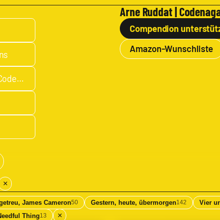
分
trix
Arne Ruddat | Codenaga
1
,
Fol
Gr
Compendion unterstüt
ge
ü
1:
Amazon-Wunschliste
n
Blö
ns
del
e
n
boardgamegeek.com/collection/user/CodeNaga
B
mit
Ale
u
xa
c
nd
hs
er
un
ta
d
b
Ba
e
sti,
Mi
n
nut
×
a
e
uf
für
getreu, James Cameron
Gestern, heute, übermorgen
Vier u
50
142
Mi
sc
×
Needful Thing
13
nut