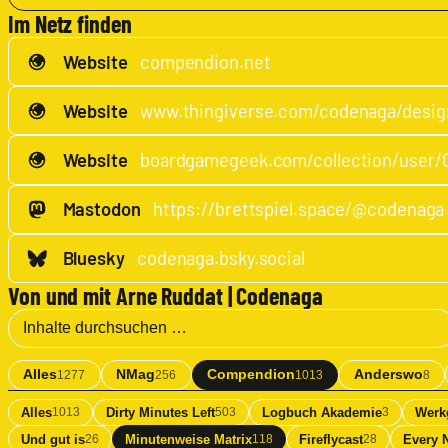
Im Netz finden
Website
compendion.net
Website
www.thingiverse.com/codenaga/desig
Website
Mastodon
https://brettspiel.space/@codenaga
Bluesky
codenaga.bsky.social
Von und mit Arne Ruddat | Codenaga
Alles
NMag
Compendion
Anderswo
1277
256
1013
8
Alles
Dirty Minutes Left
Logbuch Akademie
Werk
1013
503
3
Und gut is
Minutenweise Matrix
Fireflycast
Every 
26
118
28