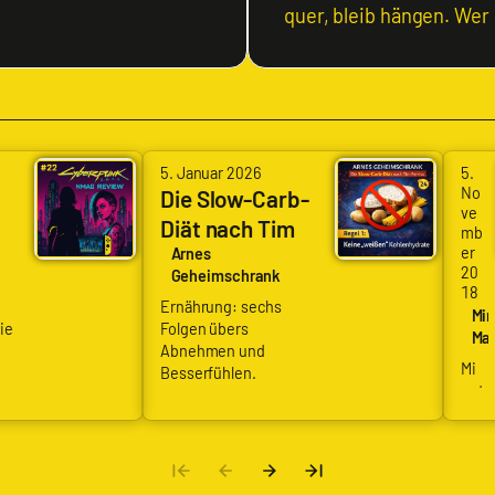
quer, bleib hängen. Wer
5. Januar 2026
5.
No
Die Slow-Carb-
ve
Diät nach Tim
mb
er
Ferriss – Teil 1
Arnes
20
Geheimschrank
18
Ernährung: sechs
M
Mi
ie
Folgen übers
Mat
W
Abnehmen und
Mi
Besserfühlen.
M
nut
0
en
01
we
ise
–
Ma