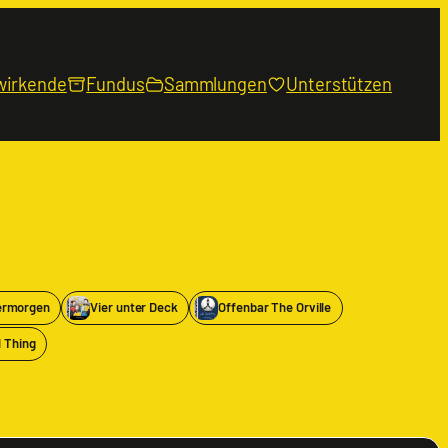
wirkende
Fundus
Sammlungen
Unterstützen
ermorgen
Vier unter Deck
Offenbar The Orville
 Thing