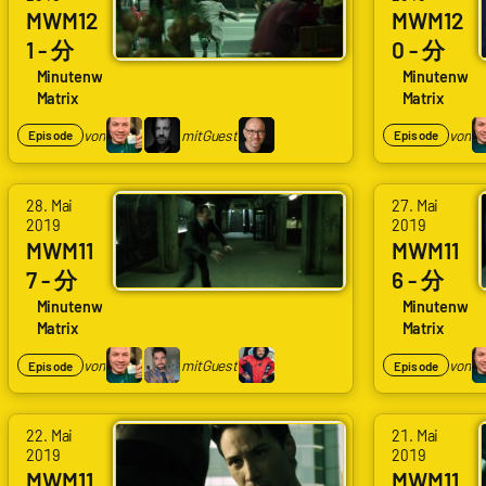
MWM12
MWM12
1 - 分
0 - 分
121 Neo
120
Minutenweise
Minutenwei
Matrix
Matrix
flieht
Neo
klaut
von
mit
Guest
von
Episode
Episode
ein
Telefo
28. Mai
27. Mai
n
2019
2019
MWM11
MWM11
7 - 分
6 - 分
117
116
Minutenweise
Minutenwei
Matrix
Matrix
Ubahn
Rest
kampf
Bulletti
von
mit
Guest
von
Episode
Episode
me und
Handg
22. Mai
21. Mai
emeng
2019
2019
MWM11
MWM11
e mit