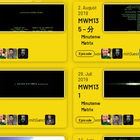
h
von
e.
2. August
w
2019
Arne
MWM13
ar
Ruddat
5 – 分
ze
|
135
m
se
Minutenweise
Codenaga,
Matrix
High
Gr
Alexander
Score
u
von
mit
Guest
Episode
Waschkau
n
|
d
von
29. Juli
Hoaxmaster
2019
Arne
mit
MWM13
Ruddat
Lasse
1
|
Vogt
Filme
se
Minutenweise
Codenaga,
Matrix
mache
Bastian
n
mit
Guest
von
mit
Episode
Wölfle
|
von