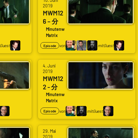
10. Juni
Schlingel,
2019
Arne
Alexander
MWM12
Ruddat
Waschkau
6 – 分
|
|
126
Minutenweise
Codenaga,
Matrix
Hoaxmaster
Neo
Bastian
mit
stoppt
Guest
von
mit
Guest
Episode
Wölfle
Mirko
Kugeln
|
Klein
und
4. Juni
Schlingel,
sieht
2019
Alexander
MWM12
grün
Waschkau
2 - 分
|
122
Minutenweise
Matrix
Hoaxmaster
Squidd
mit
ys auf
von
mit
Guest
Episode
Mirko
der
Klein
Nebuc
29. Mai
hadnez
2019