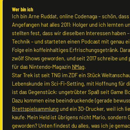
Wer bin ich
Ich bin Arne Ruddat, online Codenaga – schön, dass 
Angefangen hat alles 2011: Holger und ich lernten u
stellten fest, dass wir dieselben Interessen haben –
Technik – und starteten einen Podcast mit genau e
Folge ein koffeinhaltiges Erfrischungsgetränk. Dar
zwölf Shows geworden, und seit 2017 schreibe und
für das Nintendo-Magazin
NMag
.
Star Trek ist seit TNG im ZDF ein Stück Weltanscha
Lebenskunde im Sci-Fi-Setting, mit Hoffnung für d
ist das Gegenstück: ungetrübter Spaß seit Game Bo
Dazu kommen eine beeindruckende (gerade bewus
Brettspielsammlung
und ein 3D-Drucker, weil ich li
kaufe. Mein Held ist übrigens nicht Mario, sondern
geworden? Unten findest du alles, was ich je gema