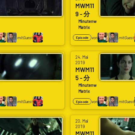
MWM11
eßt
9 - 分
Neo
119 Neo
se
Minutenweise
Matrix
wirft
Smith
mit
Guest
von
mit
Guest
Episode
vor
den
24. Mai
Zug
2019
MWM11
5 - 分
115 Neo
se
Minutenweise
Matrix
wird
zurück
mit
Guest
von
mit
Guest
Episode
gelass
en und
20. Mai
U-
2019
MWM11
Bahn-