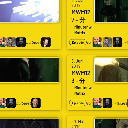
11. Juni
Schlingel,
2019
Arne
Alexander
MWM12
Ruddat
Waschkau
7 – 分
|
|
127
se
Minutenweise
Codenaga,
Matrix
Hoaxmaster
Neo
Bastian
mit
wird
mit
Guest
von
mit
Episode
Wölfle
Marc
Smith
|
Litz
5. Juni
Schlingel,
|
2019
Alexander
MWM12
Flowscroll
Waschkau
3 - 分
|
123
se
Minutenweise
Matrix
Hoaxmaster
Hüllen
mit
bruch
mit
Guest
von
mit
Guest
Episode
Mirko
und
Klein
Smith
30. Mai
erschi
2019