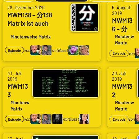
von
von
28. Dezember 2020
5. August
2019
Arne
Arne
MWM138 – 分138
MWM13
Matrix ist auch
Ruddat
Ruddat
6 – 分
Trans*
|
|
136
Minutenwei
Minutenweise Matrix
Codenaga,
Codenaga,
Matrix
Danke
Bastian
Bastian
von
mit
Guest
Episode
nd ab
von
Episode
Wölfle
Wölfle
|
|
von
von
31. Juli
30. Juli
Schlingel
Schlingel,
2019
2019
Arne
Arne
mit
Alexander
MWM13
MWM13
Ruddat
Ruddat
Jula
Waschkau
3
2
|
|
Böge,
|
Repris
Filman
Minutenweise
Minutenwei
Codenaga,
Codenaga,
Matrix
Matrix
Clara
Hoaxmaster
e
alyse
Bastian
Bastian
|
von
mit
Guest
von
Episode
Episode
Wölfle
Wölfle
Lilielbe
|
|
von
von