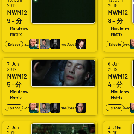
13. Juni
12. Juni
Schlingel,
Schlingel,
2019
2019
Arne
Arne
Alexander
Alexander
MWM12
MWM12
Ruddat
Ruddat
Waschkau
Waschkau
9 – 分
8 – 分
|
|
|
|
129
128
Minutenweise
Minutenwei
Codenaga,
Codenaga,
Matrix
Matrix
Hoaxmaster
Hoaxmaster
Neo
EMP
Bastian
Bastian
mit
mit
Telefo
und
von
mit
Guest
von
Episode
Episode
Wölfle
Wölfle
Alexa
Wolfgang
nanspr
Kuss
|
|
Waschkau
M.
ache
7. Juni
6. Juni
Schlingel,
Schlingel,
|
Schmitt
2019
2019
Alexander
Alexander
MWM12
MWM12
Hoaxmistress
Waschkau
Waschkau
5 - 分
4 - 分
|
|
125
124
Minutenweise
Minutenwei
Matrix
Matrix
Hoaxmaster
Hoaxmaster
Trinity
Neo
mit
mit
hat
stirbt
von
mit
Guest
von
Episode
Episode
Mirko
Mirko
keine
Klein
Klein
Angst
3. Juni
31. Mai
mehr
2019
2019