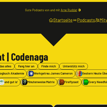
Gute Podcasts von und mit
Arne Ruddat
Startseite
Podcasts
Mit
t | Codenaga
das alles
Fang hier an
Finde mich
Unterstütz mich
ogbuch Akademie
Werkgetreu James Cameron
Gestern Heute Üb
und gut is’
Minutenweise Matrix
Fireflycast
Every Needful