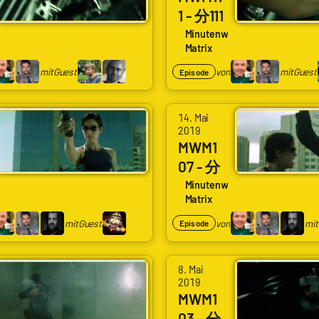
1 - 分111
Bulletti
Hubsc
se
Minutenweise
me
Matrix
hraube
Beginn
rgebau
mit
Guest
von
mit
Guest
Episode
mel
und
14. Mai
Morph
2019
MWM1
eus
07 - 分
Landu
107
se
Minutenweise
ng
Matrix
Auswei
chen
mit
Guest
von
mit
Episode
auf
dem
8. Mai
Hochh
2019
MWM1
aus
03 - 分