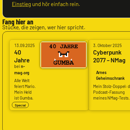
Einstieg
und hör einfach rein.
Fang hier an
Stücke, die zeigen, wer hier spricht.
13.09.2025
3. Oktober 2025
40
Cyberpunk
Jahre
2077 – NMag
bei
n-
Gumba
Review
Arnes
mag.org
Geheimschrank
Alle Welt
feiert Mario.
Mein Stolz-Doppel: d
Mein Held
Podcast-Fassung
ist Gumba.
meines NMag-Tests.
Special